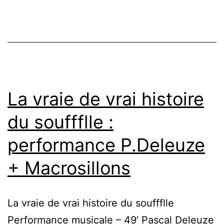
avec
La
vraie
de
vrai
histoire
La vraie de vrai histoire
du
du souffflle :
souffflle
performance P.Deleuze
+ Macrosillons
La vraie de vrai histoire du souffflle
Performance musicale – 49’ Pascal Deleuze