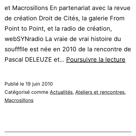
et Macrosillons En partenariat avec la revue
de création Droit de Cités, la galerie From
Point to Point, et la radio de création,
webSYNradio La vraie de vrai histoire du
souffflle est née en 2010 de la rencontre de
La
Pascal DELEUZE et…
Poursuivre la lecture
vra
de
Publié le
19 juin 2010
vrai
Catégorisé comme
Actualités
,
Ateliers et rencontres
,
hist
Macrosillons
du
souf
: