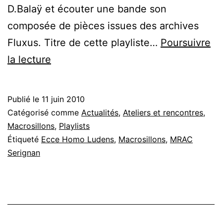
D.Balaÿ et écouter une bande son
composée de pièces issues des archives
Fluxus. Titre de cette playliste…
Poursuivre
Macrosillons
la lecture
:
Ecce
Publié le
11 juin 2010
Homo
Catégorisé comme
Actualités
,
Ateliers et rencontres
,
Ludens
Macrosillons
,
Playlists
Étiqueté
Ecce Homo Ludens
,
Macrosillons
,
MRAC
(MRAC
Serignan
Serignan)