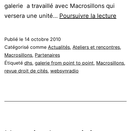
galerie a travaillé avec Macrosillons qui
Expo
versera une unité…
Poursuivre la lecture
Macro
+
Publié le
14 octobre 2010
DHS,
Catégorisé comme
Actualités
,
Ateliers et rencontres
,
galer
Macrosillons
,
Partenaires
Étiqueté
dhs
,
galerie from point to point
,
Macrosillons
,
from
revue droit de cités
,
websynradio
point
to
point