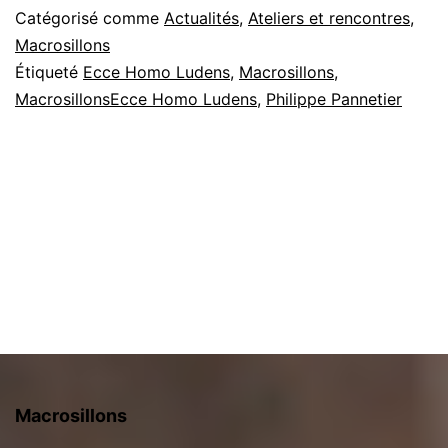
:
Catégorisé comme
Actualités
,
Ateliers et rencontres
,
prése
Macrosillons
Étiqueté
Ecce Homo Ludens
,
Macrosillons
,
de
MacrosillonsEcce Homo Ludens
,
Philippe Pannetier
Philip
Panne
Macrosillons