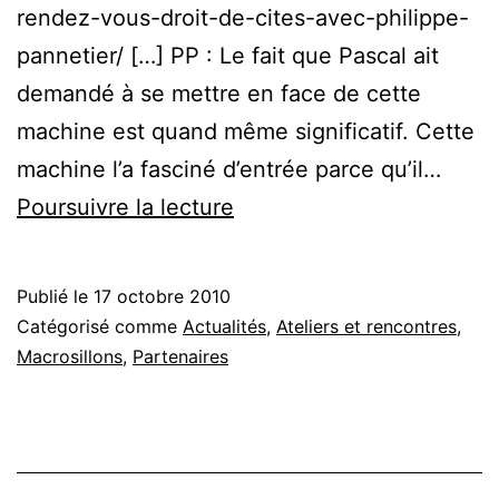
rendez-vous-droit-de-cites-avec-philippe-
pannetier/ […] PP : Le fait que Pascal ait
demandé à se mettre en face de cette
machine est quand même significatif. Cette
machine l’a fasciné d’entrée parce qu’il…
Porte
Poursuivre la lecture
Ouverte,
un
Publié le
17 octobre 2010
entretien
Catégorisé comme
Actualités
,
Ateliers et rencontres
,
avec
Macrosillons
,
Partenaires
Philippe
Pannetier