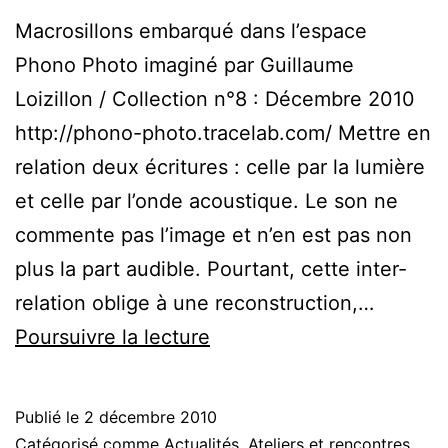
Macrosillons embarqué dans l’espace
Phono Photo imaginé par Guillaume
Loizillon / Collection n°8 : Décembre 2010
http://phono-photo.tracelab.com/ Mettre en
relation deux écritures : celle par la lumière
et celle par l’onde acoustique. Le son ne
commente pas l’image et n’en est pas non
plus la part audible. Pourtant, cette inter-
relation oblige à une reconstruction,…
Macrosillons
Poursuivre la lecture
participe
à
Publié le
2 décembre 2010
Phono
Catégorisé comme
Actualités
,
Ateliers et rencontres
,