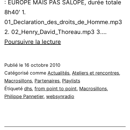
: EUROPE MAIS PAS SALOPE, durée totale
8h40′ 1.
01_Declaration_des_droits_de_Homme.mp3
2. 02_Henry_David_Thoreau.mp3 3.…
Philippe
Poursuivre la lecture
Pannetier
&
Publié le
16 octobre 2010
Macrosillons
Catégorisé comme
Actualités
,
Ateliers et rencontres
,
en
Macrosillons
,
Partenaires
,
Playlists
Étiqueté
dhs
,
from point to point
,
Macrosillons
,
podcast
Philippe Pannetier
,
websynradio
sur
webSYNradio