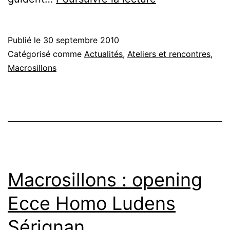
vie
de
Publié le
30 septembre 2010
musicien
Catégorisé comme
Actualités
,
Ateliers et rencontres
,
:
Macrosillons
entretien
avec
Pascal
Deleuze
Macrosillons : opening
Ecce Homo Ludens
Sérignan