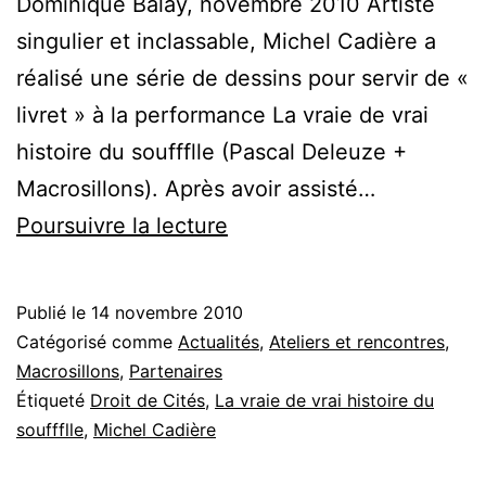
Dominique Balaÿ, novembre 2010 Artiste
singulier et inclassable, Michel Cadière a
réalisé une série de dessins pour servir de «
livret » à la performance La vraie de vrai
histoire du souffflle (Pascal Deleuze +
Macrosillons). Après avoir assisté…
Révélations,
Poursuivre la lecture
circulations
de
Publié le
14 novembre 2010
Michel
Catégorisé comme
Actualités
,
Ateliers et rencontres
,
Cadière
Macrosillons
,
Partenaires
Étiqueté
Droit de Cités
,
La vraie de vrai histoire du
souffflle
,
Michel Cadière