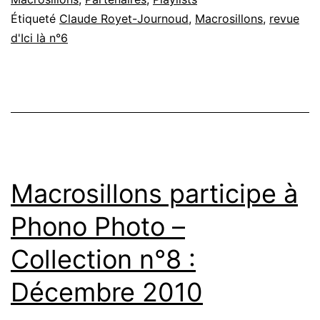
Étiqueté
Claude Royet-Journoud
,
Macrosillons
,
revue
de
d'Ici là n°6
Claude
Royet-
Journoud
Macrosillons participe à
Phono Photo –
Collection n°8 :
Décembre 2010