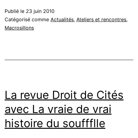
opening
Publié le
23 juin 2010
Ecce
Catégorisé comme
Actualités
,
Ateliers et rencontres
,
Homo
Macrosillons
Ludens
Sérignan
La revue Droit de Cités
avec La vraie de vrai
histoire du souffflle