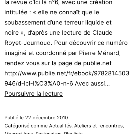
la revue d’Ici là n°6, avec une création
intitulée : « elle ne connaît que le
soubassement d’une terreur liquide et
noire », d’après une lecture de Claude
Royet-Journoud. Pour découvrir ce numéro
imaginé et coordonné par Pierre Ménard,
rendez vous sur la page de publie.net
http://www.publie.net/fr/ebook/9782814503
946/d-ici-l%C3%A0-n-6 Avec aussi…
Macrosillons
Poursuivre la lecture
:
d’après
Publié le
22 décembre 2010
une
Catégorisé comme
Actualités
,
Ateliers et rencontres
,
lecture
Macrosillons
,
Partenaires
,
Playlists