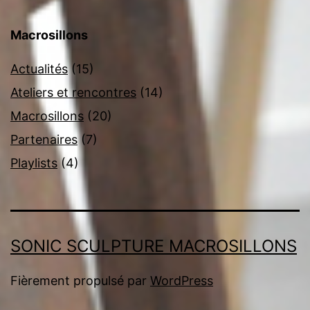
Macrosillons
Actualités
(15)
Ateliers et rencontres
(14)
Macrosillons
(20)
Partenaires
(7)
Playlists
(4)
SONIC SCULPTURE MACROSILLONS
Fièrement propulsé par
WordPress