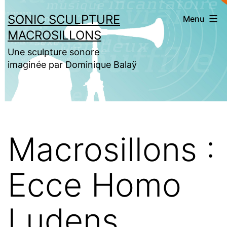
Aller
SONIC SCULPTURE
Menu
au
MACROSILLONS
contenu
Une sculpture sonore
imaginée par Dominique Balaÿ
Macrosillons :
Ecce Homo
Ludens