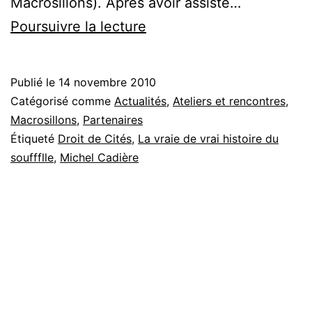
Macrosillons). Après avoir assisté…
Révélations,
Poursuivre la lecture
circulations
de
Publié le
14 novembre 2010
Michel
Catégorisé comme
Actualités
,
Ateliers et rencontres
,
Cadière
Macrosillons
,
Partenaires
Étiqueté
Droit de Cités
,
La vraie de vrai histoire du
souffflle
,
Michel Cadière