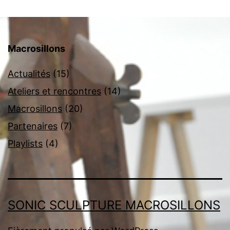
Macrosillons
Actualités
(15)
Ateliers et rencontres
(14)
Macrosillons
(20)
Partenaires
(7)
Playlists
(4)
SONIC SCULPTURE MACROSILLONS