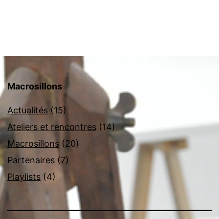
Macrosillons
Actualités
(15)
Ateliers et rencontres
(14)
Macrosillons
(20)
Partenaires
(7)
Playlists
(4)