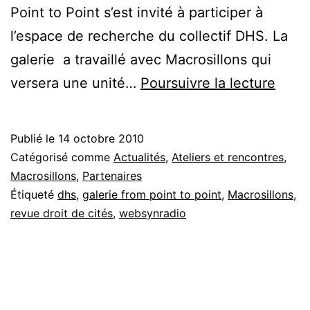
Point to Point s’est invité à participer à
l’espace de recherche du collectif DHS. La
galerie a travaillé avec Macrosillons qui
Expo
versera une unité…
Poursuivre la lecture
Macro
+
Publié le
14 octobre 2010
DHS,
Catégorisé comme
Actualités
,
Ateliers et rencontres
,
galer
Macrosillons
,
Partenaires
Étiqueté
dhs
,
galerie from point to point
,
Macrosillons
,
from
revue droit de cités
,
websynradio
point
to
point