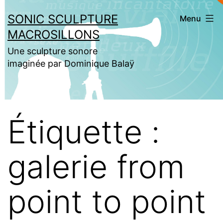
Aller
SONIC SCULPTURE
Menu
au
MACROSILLONS
contenu
Une sculpture sonore
imaginée par Dominique Balaÿ
Étiquette :
galerie from
point to point