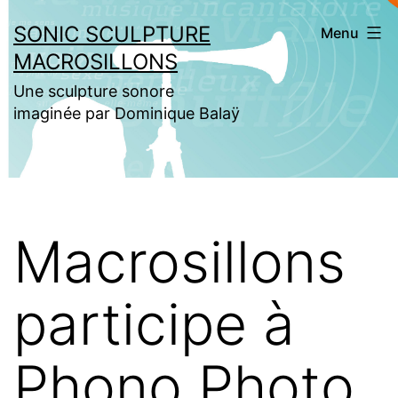
Aller
SONIC SCULPTURE
Menu
au
MACROSILLONS
contenu
Une sculpture sonore
imaginée par Dominique Balaÿ
Macrosillons
participe à
Phono Photo