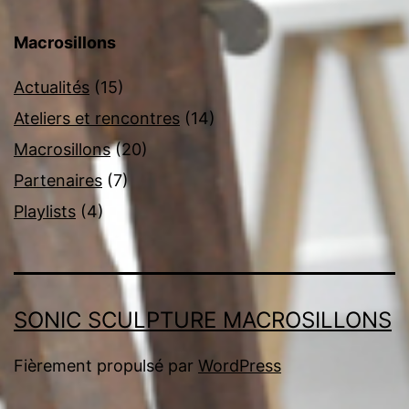
Macrosillons
Actualités
(15)
Ateliers et rencontres
(14)
Macrosillons
(20)
Partenaires
(7)
Playlists
(4)
SONIC SCULPTURE MACROSILLONS
Fièrement propulsé par
WordPress