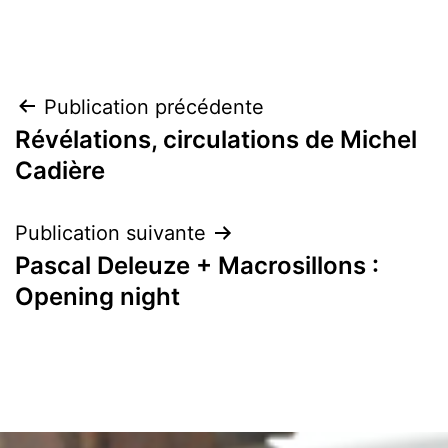
Navigation
Publication précédente
Révélations, circulations de Michel
de
Cadière
l’article
Publication suivante
Pascal Deleuze + Macrosillons :
Opening night