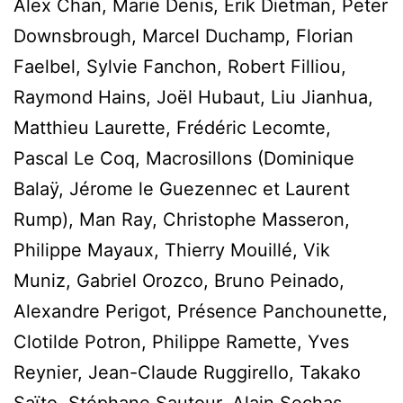
Alex Chan, Marie Denis, Erik Dietman, Peter
Downsbrough, Marcel Duchamp, Florian
Faelbel, Sylvie Fanchon, Robert Filliou,
Raymond Hains, Joël Hubaut, Liu Jianhua,
Matthieu Laurette, Frédéric Lecomte,
Pascal Le Coq, Macrosillons (Dominique
Balaÿ, Jérome le Guezennec et Laurent
Rump), Man Ray, Christophe Masseron,
Philippe Mayaux, Thierry Mouillé, Vik
Muniz, Gabriel Orozco, Bruno Peinado,
Alexandre Perigot, Présence Panchounette,
Clotilde Potron, Philippe Ramette, Yves
Reynier, Jean-Claude Ruggirello, Takako
Saïto, Stéphane Sautour, Alain Sechas,