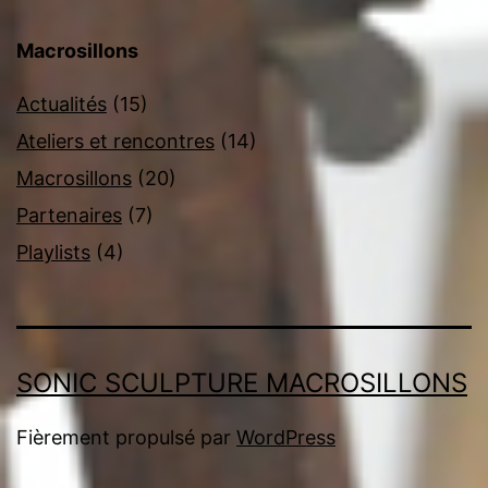
Macrosillons
Actualités
(15)
Ateliers et rencontres
(14)
Macrosillons
(20)
Partenaires
(7)
Playlists
(4)
SONIC SCULPTURE MACROSILLONS
Fièrement propulsé par
WordPress