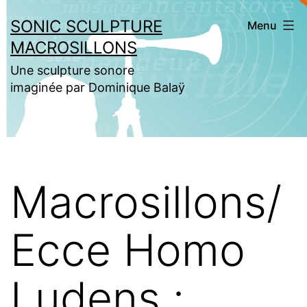
Aller
SONIC SCULPTURE
Menu
au
MACROSILLONS
contenu
Une sculpture sonore
imaginée par Dominique Balaÿ
Macrosillons/
Ecce Homo
Ludens :