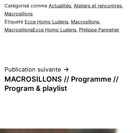
Catégorisé comme
Actualités
,
Ateliers et rencontres
,
Macrosillons
Étiqueté
Ecce Homo Ludens
,
Macrosillons
,
MacrosillonsEcce Homo Ludens
,
Philippe Pannetier
Navigation
Publication suivante
MACROSILLONS // Programme //
de
Program & playlist
l’article