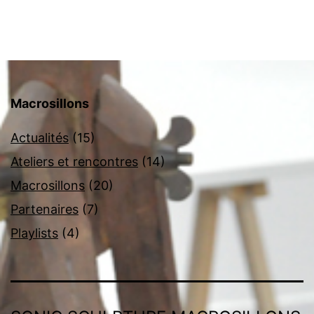
Macrosillons
Actualités
(15)
Ateliers et rencontres
(14)
Macrosillons
(20)
Partenaires
(7)
Playlists
(4)