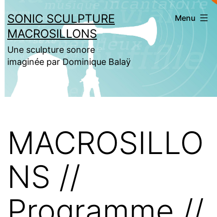
Aller
SONIC SCULPTURE
Menu
au
MACROSILLONS
contenu
Une sculpture sonore
imaginée par Dominique Balaÿ
MACROSILLO
NS //
Programme //