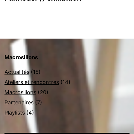
Macrosillons
Actualités
(15)
Ateliers et rencontres
(14)
Macrosillons
(20)
Partenaires
(7)
Playlists
(4)