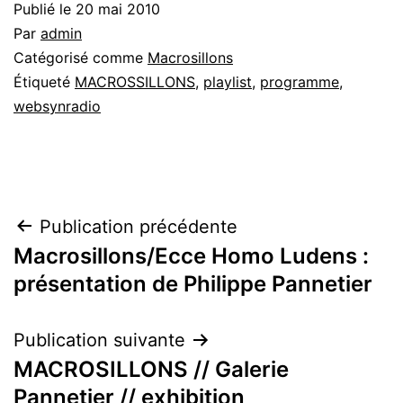
Publié le
20 mai 2010
Par
admin
Catégorisé comme
Macrosillons
Étiqueté
MACROSSILLONS
,
playlist
,
programme
,
websynradio
Navigation
Publication précédente
Macrosillons/Ecce Homo Ludens :
de
présentation de Philippe Pannetier
l’article
Publication suivante
MACROSILLONS // Galerie
Pannetier // exhibition